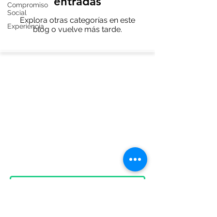
entradas
Compromiso
Social
Explora otras categorías en este
Experiencia
blog o vuelve más tarde.
Legales
Aviso Legal
Ley del Notariado QROO
Ayuda
Contacto
Preguntas Frecuentes
Formulario de suscripción
Enviar