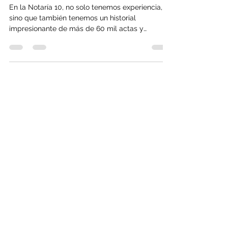
La Notaría 10: Más de 60 Mil
Actas y Escrituras Públicas
En la Notaría 10, no solo tenemos experiencia,
sino que también tenemos un historial
impresionante de más de 60 mil actas y
escrituras...